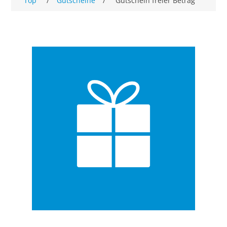
Top
/
Gutscheine
/
Gutschein freier Betrag